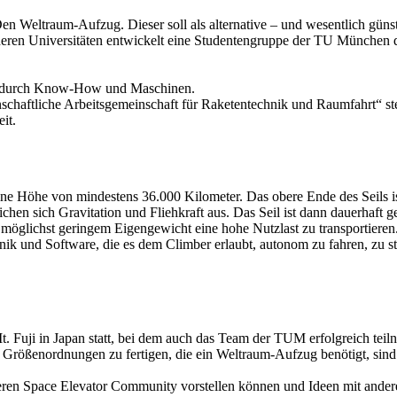
en Weltraum-Aufzug. Dieser soll als alternative – und wesentlich gün
deren Universitäten entwickelt eine Studentengruppe der TU München
uch durch Know-How und Maschinen.
aftliche Arbeitsgemeinschaft für Raketentechnik und Raumfahrt“ steh
it.
 eine Höhe von mindestens 36.000 Kilometer. Das obere Ende des Seils is
chen sich Gravitation und Fliehkraft aus. Das Seil ist dann dauerhaft g
 möglichst geringem Eigengewicht eine hohe Nutzlast zu transportieren
onik und Software, die es dem Climber erlaubt, autonom zu fahren, zu
 Fuji in Japan statt, bei dem auch das Team der TUM erfolgreich teil
 Größenordnungen zu fertigen, die ein Weltraum-Aufzug benötigt, sind
n Space Elevator Community vorstellen können und Ideen mit andere