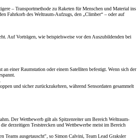
stigere – Transportmethode zu Raketen für Menschen und Material ins
 den Fahrkorb des Weltraum-Aufzugs, den „Climber“ – oder auf
t. Auf Vorträgen, wie beispielsweise vor den Auszubildenden bei
t an einer Raumstation oder einem Satelliten befestigt. Wenn sich der
espannt.
.
 stoppen und sicher zurückzukehren, während Sensordaten gesammelt
nahm. Der Wettbewerb gilt als Spitzenreiter um Bereich Weltraum-
 die derzeitigen Teststrecken und Wettbewerbe meist im Bereich
n Teams ausgetauscht", so Simon Calvini, Team Lead Graksler