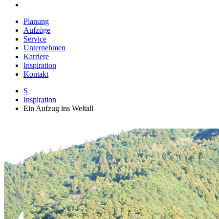
Planung
Aufzüge
Service
Unternehmen
Karriere
Inspiration
Kontakt
S
Inspiration
Ein Aufzug ins Weltall