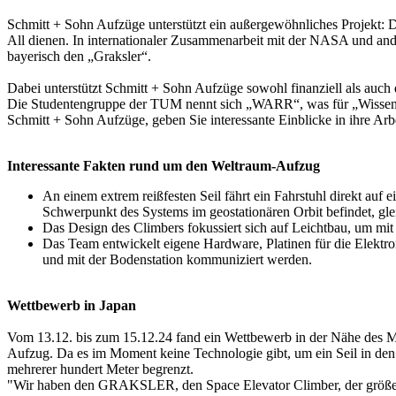
Schmitt + Sohn Aufzüge unterstützt ein außergewöhnliches Projekt: D
All dienen. In internationaler Zusammenarbeit mit der NASA und an
bayerisch den „Graksler“.
Dabei unterstützt Schmitt + Sohn Aufzüge sowohl finanziell als a
Die Studentengruppe der TUM nennt sich „WARR“, was für „Wissensch
Schmitt + Sohn Aufzüge, geben Sie interessante Einblicke in ihre Arbe
Interessante Fakten rund um den Weltraum-Aufzug
An einem extrem reißfesten Seil fährt ein Fahrstuhl direkt auf
Schwerpunkt des Systems im geostationären Orbit befindet, glei
Das Design des Climbers fokussiert sich auf Leichtbau, um mit
Das Team entwickelt eigene Hardware, Platinen für die Elektr
und mit der Bodenstation kommuniziert werden.
Wettbewerb in Japan
Vom 13.12. bis zum 15.12.24 fand ein Wettbewerb in der Nähe des Mt.
Aufzug. Da es im Moment keine Technologie gibt, um ein Seil in den
mehrerer hundert Meter begrenzt.
"Wir haben den GRAKSLER, den Space Elevator Climber, der größere