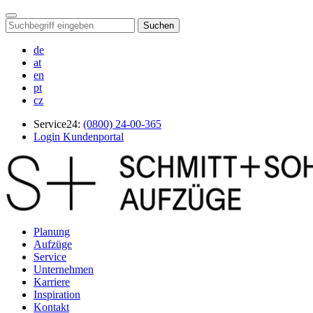
Suchen
de
at
en
pt
cz
Service24:
(0800) 24-00-365
Login Kundenportal
Planung
Aufzüge
Service
Unternehmen
Karriere
Inspiration
Kontakt