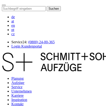
Suchen
de
at
en
pt
cz
Service24:
(0800) 24-00-365
Login Kundenportal
Planung
Aufzüge
Service
Unternehmen
Karriere
Inspiration
Kontakt