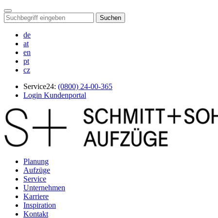
Suchen
de
at
en
pt
cz
Service24:
(0800) 24-00-365
Login Kundenportal
Planung
Aufzüge
Service
Unternehmen
Karriere
Inspiration
Kontakt