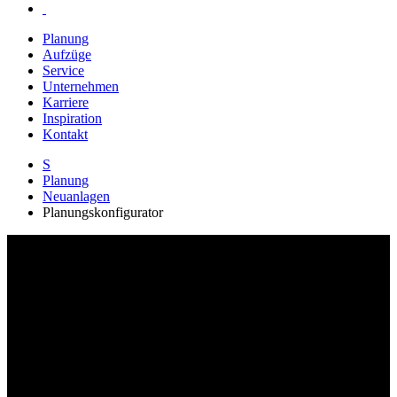
Planung
Aufzüge
Service
Unternehmen
Karriere
Inspiration
Kontakt
S
Planung
Neuanlagen
Planungskonfigurator