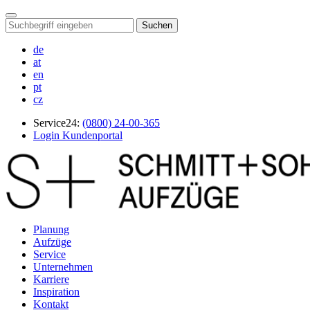
Suchen
de
at
en
pt
cz
Service24:
(0800) 24-00-365
Login Kundenportal
Planung
Aufzüge
Service
Unternehmen
Karriere
Inspiration
Kontakt