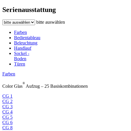
Serienausstattung
bitte auswählen
Farben
Bedientableau
Beleuchtung
Handlauf
Sockel -
Boden
Türen
Farben
®
Color Glas
Aufzug – 25 Basiskombinationen
CG 1
CG 2
CG 3
CG 4
CG 5
CG 6
CG 8