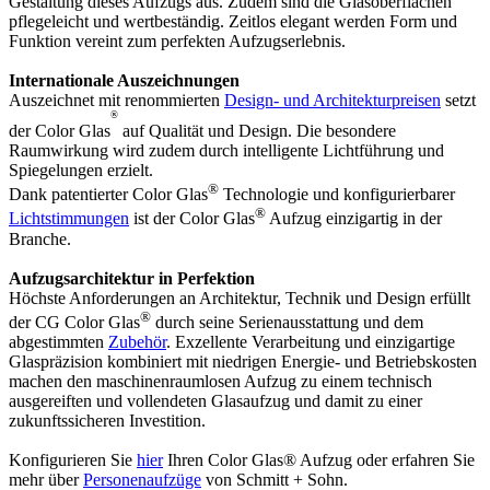
Gestaltung dieses Aufzugs aus. Zudem sind die Glasoberflächen
pflegeleicht und wertbeständig. Zeitlos elegant werden Form und
Funktion vereint zum perfekten Aufzugserlebnis.
Internationale Auszeichnungen
Auszeichnet mit renommierten
Design- und Architekturpreisen
setzt
®
der Color Glas
auf Qualität und Design. Die besondere
Raumwirkung wird zudem durch intelligente Lichtführung und
Spiegelungen erzielt.
®
Dank patentierter Color Glas
Technologie und konfigurierbarer
®
Lichtstimmungen
ist der Color Glas
Aufzug einzigartig in der
Branche.
Aufzugsarchitektur in Perfektion
Höchste Anforderungen an Architektur, Technik und Design erfüllt
®
der CG Color Glas
durch seine Serienausstattung und dem
abgestimmten
Zubehör
. Exzellente Verarbeitung und einzigartige
Glaspräzision kombiniert mit niedrigen Energie- und Betriebskosten
machen den maschinenraumlosen Aufzug zu einem technisch
ausgereiften und vollendeten Glasaufzug und damit zu einer
zukunftssicheren Investition.
Konfigurieren Sie
hier
Ihren Color Glas® Aufzug oder erfahren Sie
mehr über
Personenaufzüge
von Schmitt + Sohn.