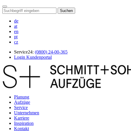
Suchen
de
at
en
pt
cz
Service24:
(0800) 24-00-365
Login Kundenportal
Planung
Aufzüge
Service
Unternehmen
Karriere
Inspiration
Kontakt