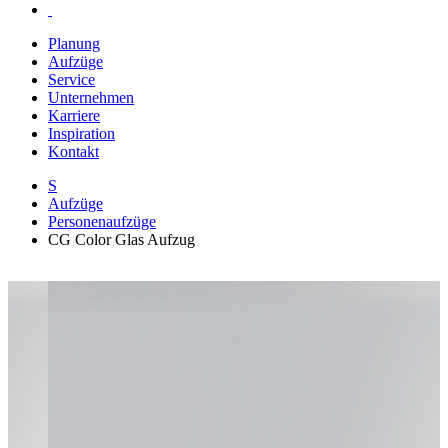
Planung
Aufzüge
Service
Unternehmen
Karriere
Inspiration
Kontakt
S
Aufzüge
Personenaufzüge
CG Color Glas Aufzug