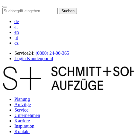
Suchen
de
at
en
pt
cz
Service24:
(0800) 24-00-365
Login Kundenportal
Planung
Aufzüge
Service
Unternehmen
Karriere
Inspiration
Kontakt