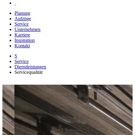
Planung
Aufzüge
Service
Unternehmen
Karriere
Inspiration
Kontakt
S
Service
Dienstleistungen
Servicequalität