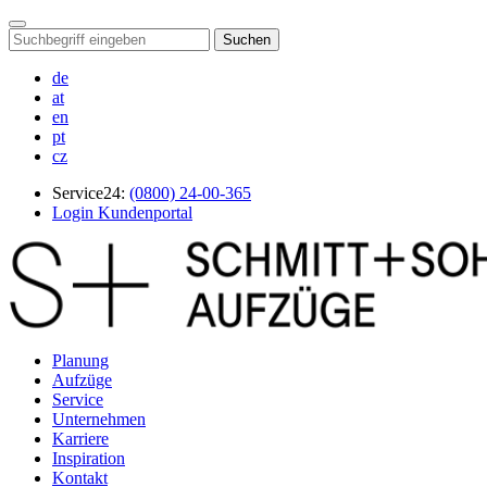
Suchen
de
at
en
pt
cz
Service24:
(0800) 24-00-365
Login Kundenportal
Planung
Aufzüge
Service
Unternehmen
Karriere
Inspiration
Kontakt