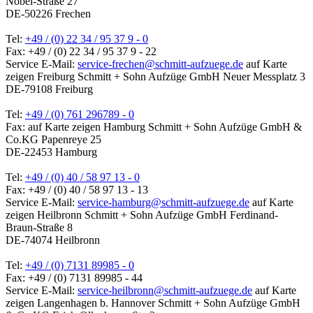
Nobel-Straße 27
DE-50226 Frechen
Tel:
+49 / (0) 22 34 / 95 37 9 - 0
Fax: +49 / (0) 22 34 / 95 37 9 - 22
Service E-Mail:
service-frechen@schmitt-aufzuege.de
auf Karte
zeigen
Freiburg
Schmitt + Sohn Aufzüge GmbH
Neuer Messplatz 3
DE-79108 Freiburg
Tel:
+49 / (0) 761 296789 - 0
Fax:
auf Karte zeigen
Hamburg
Schmitt + Sohn Aufzüge GmbH &
Co.KG
Papenreye 25
DE-22453 Hamburg
Tel:
+49 / (0) 40 / 58 97 13 - 0
Fax: +49 / (0) 40 / 58 97 13 - 13
Service E-Mail:
service-hamburg@schmitt-aufzuege.de
auf Karte
zeigen
Heilbronn
Schmitt + Sohn Aufzüge GmbH
Ferdinand-
Braun-Straße 8
DE-74074 Heilbronn
Tel:
+49 / (0) 7131 89985 - 0
Fax: +49 / (0) 7131 89985 - 44
Service E-Mail:
service-heilbronn@schmitt-aufzuege.de
auf Karte
zeigen
Langenhagen b. Hannover
Schmitt + Sohn Aufzüge GmbH