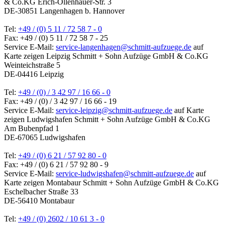
& Co.KG
Erich-Ollenhauer-Str. 3
DE-30851 Langenhagen b. Hannover
Tel:
+49 / (0) 5 11 / 72 58 7 - 0
Fax: +49 / (0) 5 11 / 72 58 7 - 25
Service E-Mail:
service-langenhagen@schmitt-aufzuege.de
auf
Karte zeigen
Leipzig
Schmitt + Sohn Aufzüge GmbH & Co.KG
Weinteichstraße 5
DE-04416 Leipzig
Tel:
+49 / (0) / 3 42 97 / 16 66 - 0
Fax: +49 / (0) / 3 42 97 / 16 66 - 19
Service E-Mail:
service-leipzig@schmitt-aufzuege.de
auf Karte
zeigen
Ludwigshafen
Schmitt + Sohn Aufzüge GmbH & Co.KG
Am Bubenpfad 1
DE-67065 Ludwigshafen
Tel:
+49 / (0) 6 21 / 57 92 80 - 0
Fax: +49 / (0) 6 21 / 57 92 80 - 9
Service E-Mail:
service-ludwigshafen@schmitt-aufzuege.de
auf
Karte zeigen
Montabaur
Schmitt + Sohn Aufzüge GmbH & Co.KG
Eschelbacher Straße 33
DE-56410 Montabaur
Tel:
+49 / (0) 2602 / 10 61 3 - 0