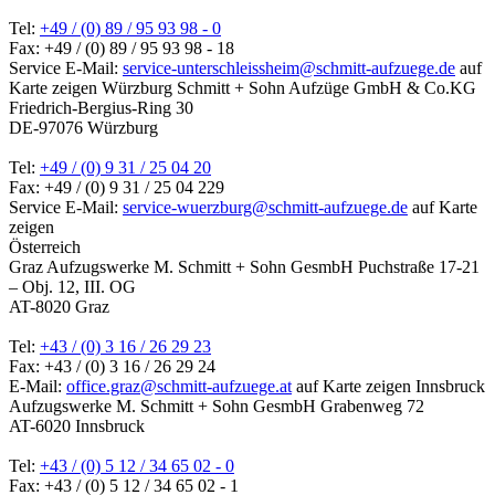
Tel:
+49 / (0) 89 / 95 93 98 - 0
Fax: +49 / (0) 89 / 95 93 98 - 18
Service E-Mail:
service-unterschleissheim@schmitt-aufzuege.de
auf
Karte zeigen
Würzburg
Schmitt + Sohn Aufzüge GmbH & Co.KG
Friedrich-Bergius-Ring 30
DE-97076 Würzburg
Tel:
+49 / (0) 9 31 / 25 04 20
Fax: +49 / (0) 9 31 / 25 04 229
Service E-Mail:
service-wuerzburg@schmitt-aufzuege.de
auf Karte
zeigen
Österreich
Graz
Aufzugswerke M. Schmitt + Sohn GesmbH
Puchstraße 17-21
– Obj. 12, III. OG
AT-8020 Graz
Tel:
+43 / (0) 3 16 / 26 29 23
Fax: +43 / (0) 3 16 / 26 29 24
E-Mail:
office.graz@schmitt-aufzuege.at
auf Karte zeigen
Innsbruck
Aufzugswerke M. Schmitt + Sohn GesmbH
Grabenweg 72
AT-6020 Innsbruck
Tel:
+43 / (0) 5 12 / 34 65 02 - 0
Fax: +43 / (0) 5 12 / 34 65 02 - 1