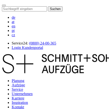
Suchen
de
at
en
pt
cz
Service24:
(0800) 24-00-365
Login Kundenportal
Planung
Aufzüge
Service
Unternehmen
Karriere
Inspiration
Kontakt