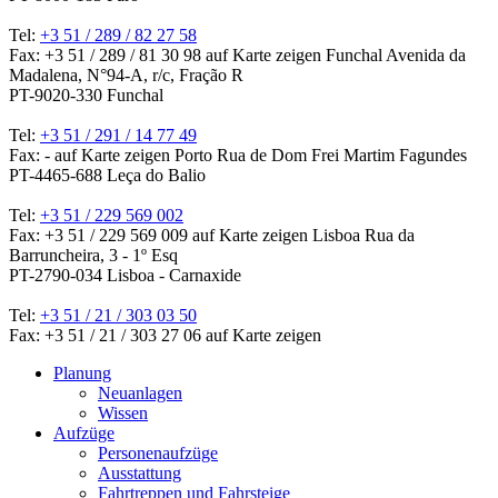
Tel:
+3 51 / 289 / 82 27 58
Fax: +3 51 / 289 / 81 30 98
auf Karte zeigen
Funchal
Avenida da
Madalena, N°94-A, r/c, Fração R
PT-9020-330 Funchal
Tel:
+3 51 / 291 / 14 77 49
Fax: -
auf Karte zeigen
Porto
Rua de Dom Frei Martim Fagundes
PT-4465-688 Leça do Balio
Tel:
+3 51 / 229 569 002
Fax: +3 51 / 229 569 009
auf Karte zeigen
Lisboa
Rua da
Barruncheira, 3 - 1º Esq
PT-2790-034 Lisboa - Carnaxide
Tel:
+3 51 / 21 / 303 03 50
Fax: +3 51 / 21 / 303 27 06
auf Karte zeigen
Planung
Neuanlagen
Wissen
Aufzüge
Personenaufzüge
Ausstattung
Fahrtreppen und Fahrsteige