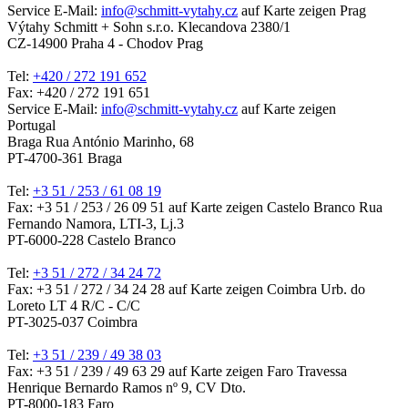
Service E-Mail:
info@schmitt-vytahy.cz
auf Karte zeigen
Prag
Výtahy Schmitt + Sohn s.r.o.
Klecandova 2380/1
CZ-14900 Praha 4 - Chodov Prag
Tel:
+420 / 272 191 652
Fax: +420 / 272 191 651
Service E-Mail:
info@schmitt-vytahy.cz
auf Karte zeigen
Portugal
Braga
Rua António Marinho, 68
PT-4700-361 Braga
Tel:
+3 51 / 253 / 61 08 19
Fax: +3 51 / 253 / 26 09 51
auf Karte zeigen
Castelo Branco
Rua
Fernando Namora, LTI-3, Lj.3
PT-6000-228 Castelo Branco
Tel:
+3 51 / 272 / 34 24 72
Fax: +3 51 / 272 / 34 24 28
auf Karte zeigen
Coimbra
Urb. do
Loreto LT 4 R/C - C/C
PT-3025-037 Coimbra
Tel:
+3 51 / 239 / 49 38 03
Fax: +3 51 / 239 / 49 63 29
auf Karte zeigen
Faro
Travessa
Henrique Bernardo Ramos nº 9, CV Dto.
PT-8000-183 Faro