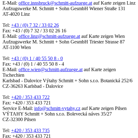
E-Mail:
office.innsbruck@schmitt-aufzuege.at
auf Karte zeigen
Linz
Aufzugswerke M. Schmitt + Sohn GesmbH
Wiener Straße 131
AT-4020 Linz
Tel:
+43 / (0) 7 32 / 33 02 26
Fax: +43 / (0) 7 32 / 33 02 26 16
E-Mail:
office.linz@schmitt-aufzuege.at
auf Karte zeigen
Wien
Aufzugswerke M. Schmitt + Sohn GesmbH
Triester Strasse 87
AT-1100 Wien
Tel:
+43 / (0) 1 / 40 55 50 8 - 0
Fax: +43 / (0) 1 / 40 55 50 8 - 4
E-Mail:
office.wien@schmitt-aufzuege.at
auf Karte zeigen
Tschechien
Karlsbad - Dalovice
Výtahy Schmitt + Sohn s.r.o.
Botanická 252/6
CZ-36263 Karlsbad - Dalovice
Tel:
+420 / 353 433 722
Fax: +420 / 353 433 721
Service E-Mail:
info@schmitt-vytahy.cz
auf Karte zeigen
Pilsen
VÝTAHY Schmitt + Sohn s.r.o.
Bolevecká náves 35/27
CZ-32300 Pilsen
Tel:
+420 / 353 433 735
Fax: +420 / 353 433 721