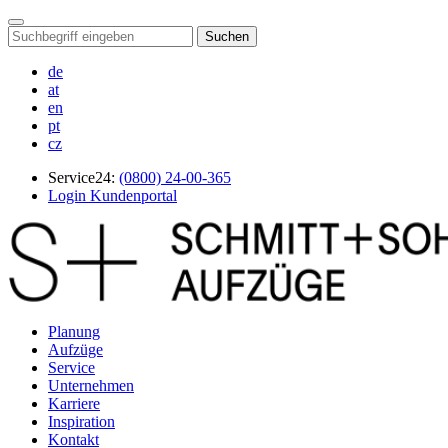
Suchen
de
at
en
pt
cz
Service24:
(0800) 24-00-365
Login Kundenportal
Planung
Aufzüge
Service
Unternehmen
Karriere
Inspiration
Kontakt