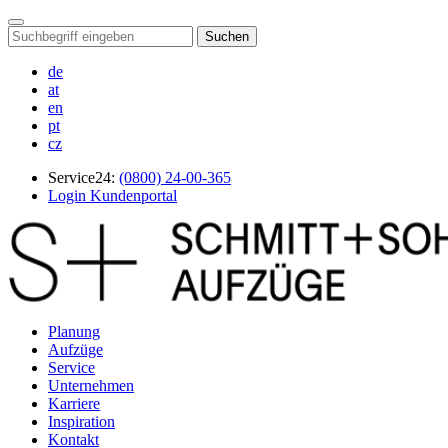
Suchen
de
at
en
pt
cz
Service24:
(0800) 24-00-365
Login Kundenportal
Planung
Aufzüge
Service
Unternehmen
Karriere
Inspiration
Kontakt