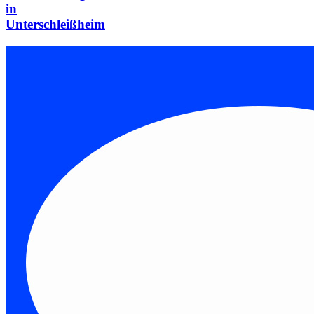
in
Unterschleißheim