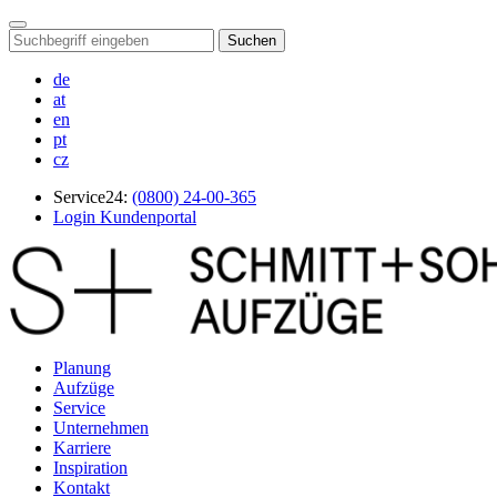
Suchen
de
at
en
pt
cz
Service24:
(0800) 24-00-365
Login Kundenportal
Planung
Aufzüge
Service
Unternehmen
Karriere
Inspiration
Kontakt