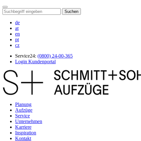
Suchen
de
at
en
pt
cz
Service24:
(0800) 24-00-365
Login Kundenportal
Planung
Aufzüge
Service
Unternehmen
Karriere
Inspiration
Kontakt