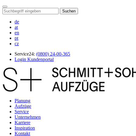
Suchen
de
at
en
pt
cz
Service24:
(0800) 24-00-365
Login Kundenportal
Planung
Aufzüge
Service
Unternehmen
Karriere
Inspiration
Kontakt