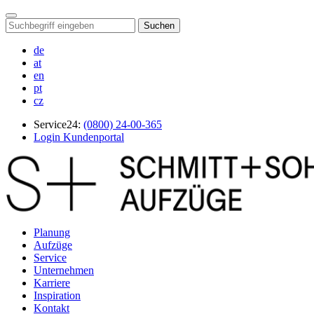
Suchen
de
at
en
pt
cz
Service24:
(0800) 24-00-365
Login Kundenportal
Planung
Aufzüge
Service
Unternehmen
Karriere
Inspiration
Kontakt