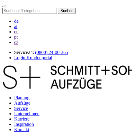
Suchen
de
at
en
pt
cz
Service24:
(0800) 24-00-365
Login Kundenportal
Planung
Aufzüge
Service
Unternehmen
Karriere
Inspiration
Kontakt