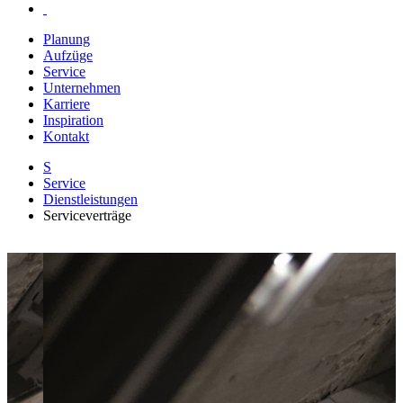
Planung
Aufzüge
Service
Unternehmen
Karriere
Inspiration
Kontakt
S
Service
Dienstleistungen
Serviceverträge