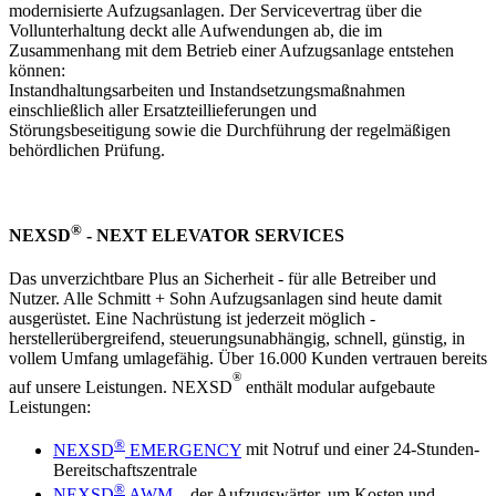
modernisierte Aufzugsanlagen. Der Servicevertrag über die
Vollunterhaltung deckt alle Aufwendungen ab, die im
Zusammenhang mit dem Betrieb einer Aufzugsanlage entstehen
können:
Instandhaltungsarbeiten und Instandsetzungsmaßnahmen
einschließlich aller Ersatzteillieferungen und
Störungsbeseitigung sowie die Durchführung der regelmäßigen
behördlichen Prüfung.
®
NEXSD
- NEXT ELEVATOR SERVICES
Das unverzichtbare Plus an Sicherheit - für alle Betreiber und
Nutzer. Alle Schmitt + Sohn Aufzugsanlagen sind heute damit
ausgerüstet. Eine Nachrüstung ist jederzeit möglich -
herstellerübergreifend, steuerungsunabhängig, schnell, günstig, in
vollem Umfang umlagefähig. Über 16.000 Kunden vertrauen bereits
®
auf unsere Leistungen. NEXSD
enthält modular aufgebaute
Leistungen:
®
NEXSD
EMERGENCY
mit Notruf und einer 24-Stunden-
Bereitschaftszentrale
®
NEXSD
AWM
– der Aufzugswärter, um Kosten und