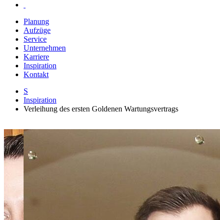
Planung
Aufzüge
Service
Unternehmen
Karriere
Inspiration
Kontakt
S
Inspiration
Verleihung des ersten Goldenen Wartungsvertrags