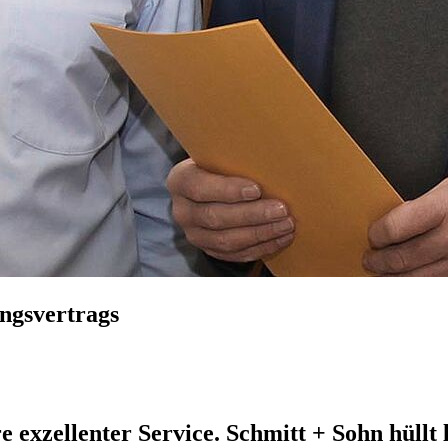
ngsvertrags
e exzellenter Service.
Schmitt + Sohn
hüllt 