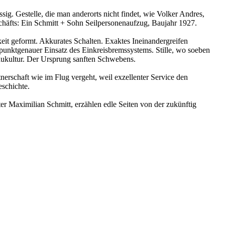
ssig. Gestelle, die man anderorts nicht findet, wie Volker Andres,
schäfts: Ein Schmitt + Sohn Seilpersonenaufzug, Baujahr 1927.
eit geformt. Akkurates Schalten. Exaktes Ineinandergreifen
unktgenauer Einsatz des Einkreisbremssystems. Stille, wo soeben
ukultur. Der Ursprung sanften Schwebens.
nerschaft wie im Flug vergeht, weil exzellenter Service den
eschichte.
r Maximilian Schmitt, erzählen edle Seiten von der zukünftig