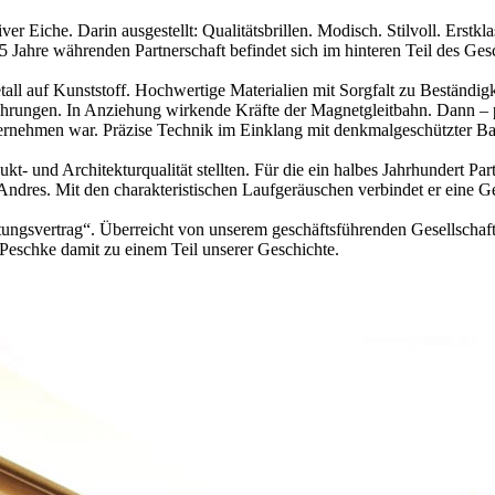
 Eiche. Darin ausgestellt: Qualitätsbrillen. Modisch. Stilvoll. Erstkla
 Jahre währenden Partnerschaft befindet sich im hinteren Teil des Ge
all auf Kunststoff. Hochwertige Materialien mit Sorgfalt zu Beständigk
rungen. In Anziehung wirkende Kräfte der Magnetgleitbahn. Dann – p
ernehmen war. Präzise Technik im Einklang mit denkmalgeschützter Ba
 und Architekturqualität stellten. Für die ein halbes Jahrhundert Part
Andres. Mit den charakteristischen Laufgeräuschen verbindet er eine G
ungsvertrag“. Überreicht von unserem geschäftsführenden Gesellschafte
 Peschke damit zu einem Teil unserer Geschichte.