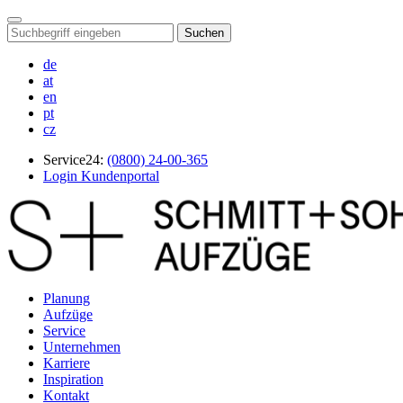
Suchen
de
at
en
pt
cz
Service24:
(0800) 24-00-365
Login Kundenportal
Planung
Aufzüge
Service
Unternehmen
Karriere
Inspiration
Kontakt