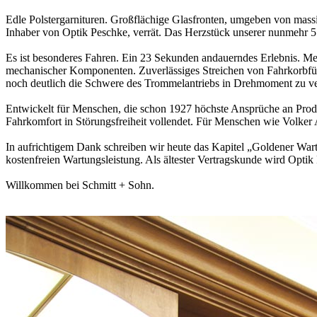
Edle Polstergarnituren. Großflächige Glasfronten, umgeben von massiver
Inhaber von Optik Peschke, verrät. Das Herzstück unserer nunmehr 55
Es ist besonderes Fahren. Ein 23 Sekunden andauerndes Erlebnis. Met
mechanischer Komponenten. Zuverlässiges Streichen von Fahrkorbfüh
noch deutlich die Schwere des Trommelantriebs in Drehmoment zu v
Entwickelt für Menschen, die schon 1927 höchste Ansprüche an Produkt-
Fahrkomfort in Störungsfreiheit vollendet. Für Menschen wie Volker 
In aufrichtigem Dank schreiben wir heute das Kapitel „Goldener Wart
kostenfreien Wartungsleistung. Als ältester Vertragskunde wird Optik
Willkommen bei Schmitt + Sohn.