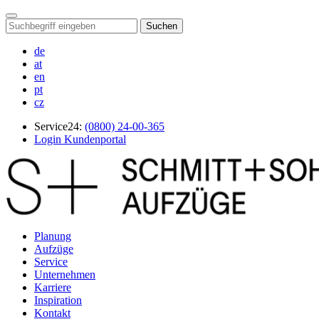
Suchen
de
at
en
pt
cz
Service24:
(0800) 24-00-365
Login Kundenportal
Planung
Aufzüge
Service
Unternehmen
Karriere
Inspiration
Kontakt