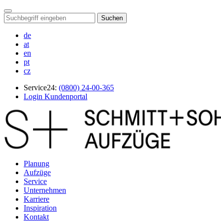
Suchen
de
at
en
pt
cz
Service24:
(0800) 24-00-365
Login Kundenportal
Planung
Aufzüge
Service
Unternehmen
Karriere
Inspiration
Kontakt