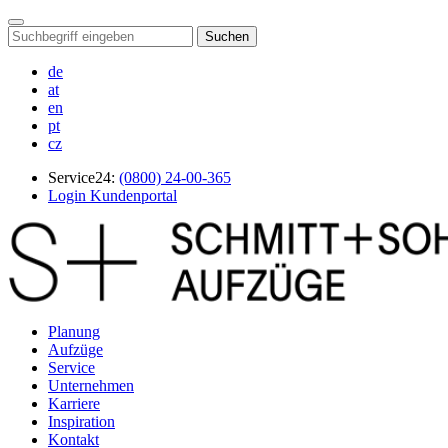
Suchen
de
at
en
pt
cz
Service24:
(0800) 24-00-365
Login Kundenportal
Planung
Aufzüge
Service
Unternehmen
Karriere
Inspiration
Kontakt