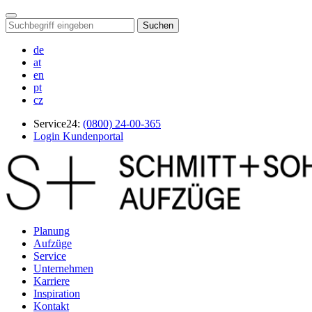
Suchen
de
at
en
pt
cz
Service24:
(0800) 24-00-365
Login Kundenportal
Planung
Aufzüge
Service
Unternehmen
Karriere
Inspiration
Kontakt