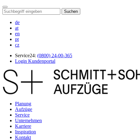
Suchen
de
at
en
pt
cz
Service24:
(0800) 24-00-365
Login Kundenportal
Planung
Aufzüge
Service
Unternehmen
Karriere
Inspiration
Kontakt