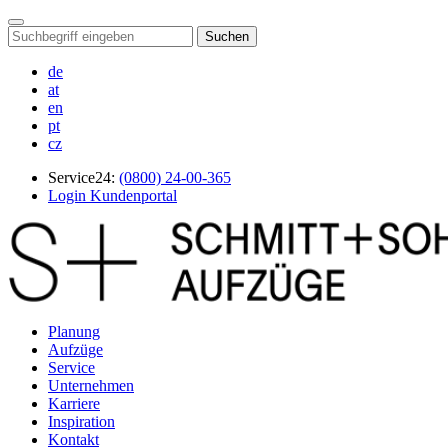
Suchen
de
at
en
pt
cz
Service24:
(0800) 24-00-365
Login Kundenportal
Planung
Aufzüge
Service
Unternehmen
Karriere
Inspiration
Kontakt