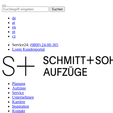
Suchen
de
at
en
pt
cz
Service24:
(0800) 24-00-365
Login Kundenportal
Planung
Aufzüge
Service
Unternehmen
Karriere
Inspiration
Kontakt