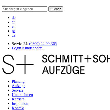
Suchen
de
at
en
pt
cz
Service24:
(0800) 24-00-365
Login Kundenportal
Planung
Aufzüge
Service
Unternehmen
Karriere
Inspiration
Kontakt