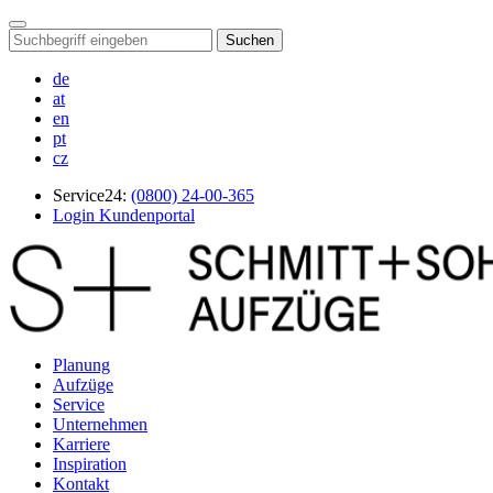
Suchen
de
at
en
pt
cz
Service24:
(0800) 24-00-365
Login Kundenportal
Planung
Aufzüge
Service
Unternehmen
Karriere
Inspiration
Kontakt