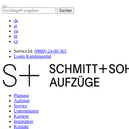
Suchen
de
at
en
pt
cz
Service24:
(0800) 24-00-365
Login Kundenportal
Planung
Aufzüge
Service
Unternehmen
Karriere
Inspiration
Kontakt