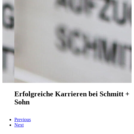
+
Erfolgreiche Karrieren bei
Schmitt +
Sohn
Previous
Next