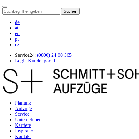
Suchen
de
at
en
pt
cz
Service24:
(0800) 24-00-365
Login Kundenportal
Planung
Aufzüge
Service
Unternehmen
Karriere
Inspiration
Kontakt