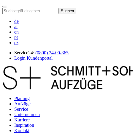
Suchen
de
at
en
pt
cz
Service24:
(0800) 24-00-365
Login Kundenportal
Planung
Aufzüge
Service
Unternehmen
Karriere
Inspiration
Kontakt