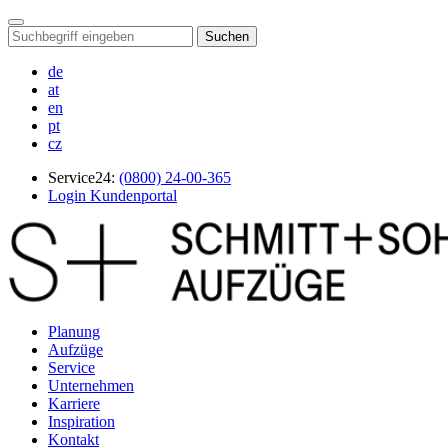
Suchen
de
at
en
pt
cz
Service24:
(0800) 24-00-365
Login Kundenportal
Planung
Aufzüge
Service
Unternehmen
Karriere
Inspiration
Kontakt