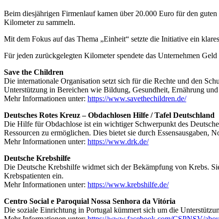
Beim diesjährigen Firmenlauf kamen über 20.000 Euro für den guten
Kilometer zu sammeln.
Mit dem Fokus auf das Thema „Einheit“ setzte die Initiative ein klar
Für jeden zurückgelegten Kilometer spendete das Unternehmen Geld a
Save the Children
Die internationale Organisation setzt sich für die Rechte und den Sc
Unterstützung in Bereichen wie Bildung, Gesundheit, Ernährung und
Mehr Informationen unter:
https://www.savethechildren.de/
Deutsches Rotes Kreuz – Obdachlosen Hilfe / Tafel Deutschland
Die Hilfe für Obdachlose ist ein wichtiger Schwerpunkt des Deutsche
Ressourcen zu ermöglichen. Dies bietet sie durch Essensausgaben, No
Mehr Informationen unter:
https://www.drk.de/
Deutsche Krebshilfe
Die Deutsche Krebshilfe widmet sich der Bekämpfung von Krebs. Sie f
Krebspatienten ein.
Mehr Informationen unter:
https://www.krebshilfe.de/
Centro Social e Paroquial Nossa Senhora da Vitória
Die soziale Einrichtung in Portugal kümmert sich um die Unterstützu
Mehr Informationen unter:
https://www.facebook.com/CSPNSV/about