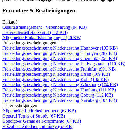
Formulare & Bescheinigungen
Einkauf
Qualitätsmanagement - Vereinbarung
(84 KB)
Lieferantenselbstauskunft
(112 KB)
Allgemeine Einkaufsbedingungen
(56 KB)
Freistellungsbescheinigungen
Freistellungsbescheinigung Niederlassung Hannover
(105 KB)
Freistellungsbescheinigung Niederlassung Tübingen
(282 KB)
Freistellungsbescheinigung Niederlassung Chemnitz
(255 KB)
Freistellungsbescheinigung Niederlassung Ludwigshafen
(110 KB)
Freistellungsbescheinigung Niederlassung Frankfurt
(991 KB)
Freistellungsbescheinigung Niederlassung Essen
(109 KB)
Freistellungsbescheinigung Niederlassung Köln
(106 KB)
Freistellungsbescheinigung Niederlassung Würzburg
(104 KB)
Freistellungsbescheinigung Niederlassung Hamburg
(111 KB)
Freistellungsbescheinigung Niederlassung Coburg
(112 KB)
Freistellungsbescheinigung Niederlassung Nürnberg
(104 KB)
Lieferbedingungen
Allgemeine Lieferbedingungen
(67 KB)
General Terms of Supply
(67 KB)
Condições Gerais de Forecimento
(67 KB)
V šeobecné dodací podmínky
(67 KB)