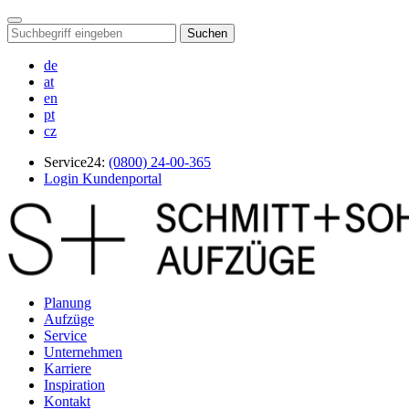
Suchen
de
at
en
pt
cz
Service24:
(0800) 24-00-365
Login Kundenportal
Planung
Aufzüge
Service
Unternehmen
Karriere
Inspiration
Kontakt