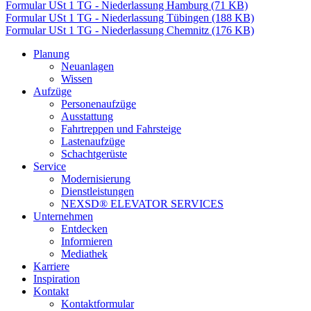
Formular USt 1 TG - Niederlassung Hamburg
(71 KB)
Formular USt 1 TG - Niederlassung Tübingen
(188 KB)
Formular USt 1 TG - Niederlassung Chemnitz
(176 KB)
Planung
Neuanlagen
Wissen
Aufzüge
Personenaufzüge
Ausstattung
Fahrtreppen und Fahrsteige
Lastenaufzüge
Schachtgerüste
Service
Modernisierung
Dienstleistungen
NEXSD® ELEVATOR SERVICES
Unternehmen
Entdecken
Informieren
Mediathek
Karriere
Inspiration
Kontakt
Kontaktformular