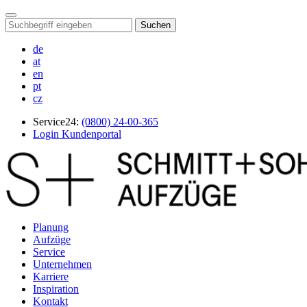
Suchen
de
at
en
pt
cz
Service24:
(0800) 24-00-365
Login Kundenportal
Planung
Aufzüge
Service
Unternehmen
Karriere
Inspiration
Kontakt