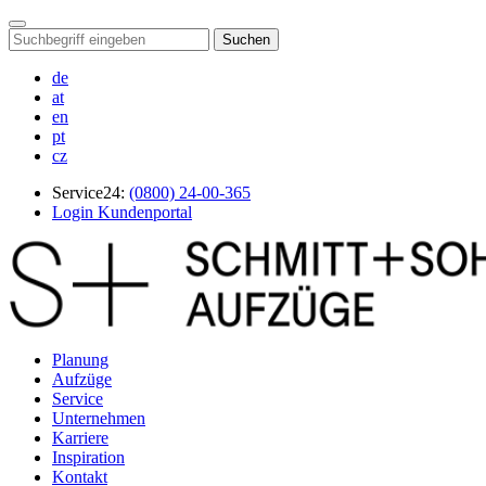
Suchen
de
at
en
pt
cz
Service24:
(0800) 24-00-365
Login Kundenportal
Planung
Aufzüge
Service
Unternehmen
Karriere
Inspiration
Kontakt