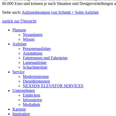
60.000 Euro und können je nach Situation und Designvorstellungen au
Siehe auch:
Aufzugsberatung von Schmitt + Sohn Aufzüge
zurück zur Übersicht
Planung
Neuanlagen
Wissen
Aufzüge
Personenaufzüge
Ausstattung
Fahrtreppen und Fahrsteige
Lastenaufzüge
Schachtgerüste
Service
Modernisierung
Dienstleistungen
NEXSD® ELEVATOR SERVICES
Unternehmen
Entdecken
Informieren
Mediathek
Karriere
Inspiration