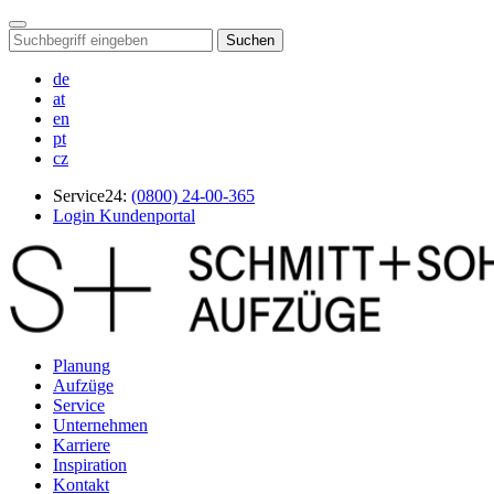
Suchen
de
at
en
pt
cz
Service24:
(0800) 24-00-365
Login Kundenportal
Planung
Aufzüge
Service
Unternehmen
Karriere
Inspiration
Kontakt