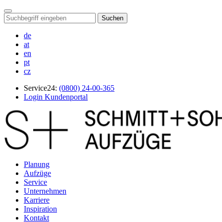
Suchen
de
at
en
pt
cz
Service24:
(0800) 24-00-365
Login Kundenportal
Planung
Aufzüge
Service
Unternehmen
Karriere
Inspiration
Kontakt