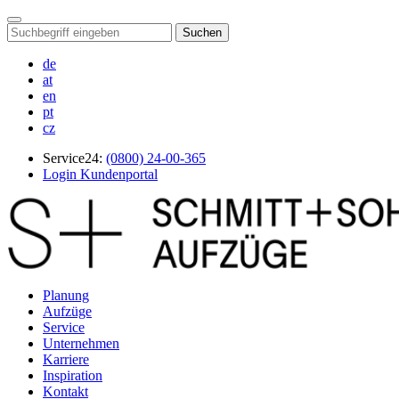
Suchen
de
at
en
pt
cz
Service24:
(0800) 24-00-365
Login Kundenportal
Planung
Aufzüge
Service
Unternehmen
Karriere
Inspiration
Kontakt