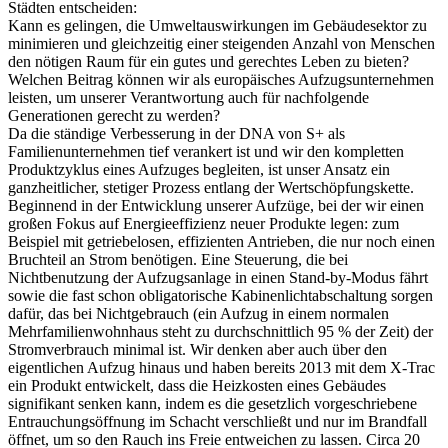
Städten entscheiden:
Kann es gelingen, die Umweltauswirkungen im Gebäudesektor zu
minimieren und gleichzeitig einer steigenden Anzahl von Menschen
den nötigen Raum für ein gutes und gerechtes Leben zu bieten?
Welchen Beitrag können wir als europäisches Aufzugsunternehmen
leisten, um unserer Verantwortung auch für nachfolgende
Generationen gerecht zu werden?
Da die ständige Verbesserung in der DNA von S+ als
Familienunternehmen tief verankert ist und wir den kompletten
Produktzyklus eines Aufzuges begleiten, ist unser Ansatz ein
ganzheitlicher, stetiger Prozess entlang der Wertschöpfungskette.
Beginnend in der Entwicklung unserer Aufzüge, bei der wir einen
großen Fokus auf Energieeffizienz neuer Produkte legen: zum
Beispiel mit getriebelosen, effizienten Antrieben, die nur noch einen
Bruchteil an Strom benötigen. Eine Steuerung, die bei
Nichtbenutzung der Aufzugsanlage in einen Stand-by-Modus fährt
sowie die fast schon obligatorische Kabinenlichtabschaltung sorgen
dafür, das bei Nichtgebrauch (ein Aufzug in einem normalen
Mehrfamilienwohnhaus steht zu durchschnittlich 95 % der Zeit) der
Stromverbrauch minimal ist. Wir denken aber auch über den
eigentlichen Aufzug hinaus und haben bereits 2013 mit dem X-Trac
ein Produkt entwickelt, dass die Heizkosten eines Gebäudes
signifikant senken kann, indem es die gesetzlich vorgeschriebene
Entrauchungsöffnung im Schacht verschließt und nur im Brandfall
öffnet, um so den Rauch ins Freie entweichen zu lassen. Circa 20