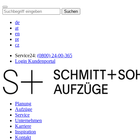
Suchen
de
at
en
pt
cz
Service24:
(0800) 24-00-365
Login Kundenportal
Planung
Aufzüge
Service
Unternehmen
Karriere
Inspiration
Kontakt