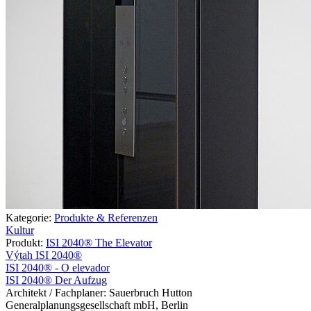
Kategorie:
Produkte & Referenzen
Kultur
Produkt:
ISI 2040® The Elevator
Výtah ISI 2040®
ISI 2040® - O elevador
ISI 2040® Der Aufzug
Architekt / Fachplaner:
Sauerbruch Hutton
Generalplanungsgesellschaft mbH, Berlin