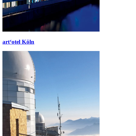
art‘otel Köln