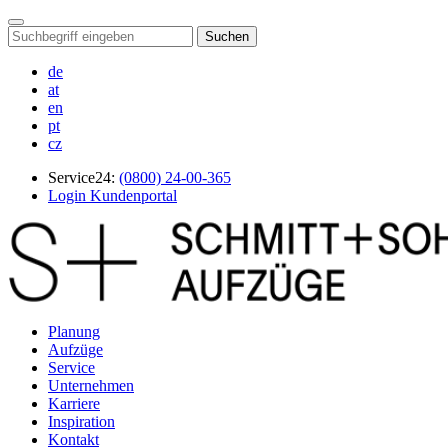
Suchen
de
at
en
pt
cz
Service24:
(0800) 24-00-365
Login Kundenportal
Planung
Aufzüge
Service
Unternehmen
Karriere
Inspiration
Kontakt