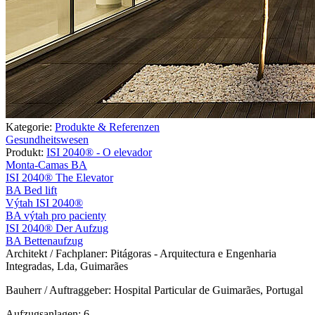
Kategorie:
Produkte & Referenzen
Gesundheitswesen
Produkt:
ISI 2040® - O elevador
Monta-Camas BA
ISI 2040® The Elevator
BA Bed lift
Výtah ISI 2040®
BA výtah pro pacienty
ISI 2040® Der Aufzug
BA Bettenaufzug
Architekt / Fachplaner:
Pitágoras - Arquitectura e Engenharia
Integradas, Lda, Guimarães
Bauherr / Auftraggeber: Hospital Particular de Guimarães, Portugal
Aufzugsanlagen: 6