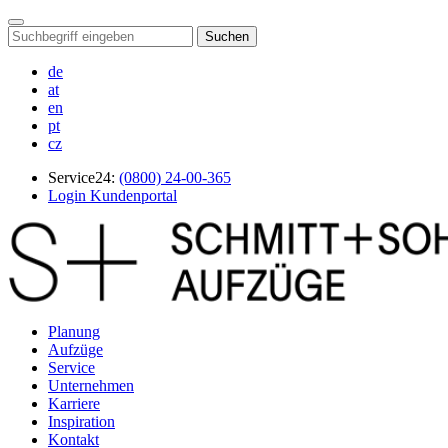
Suchen
de
at
en
pt
cz
Service24:
(0800) 24-00-365
Login Kundenportal
Planung
Aufzüge
Service
Unternehmen
Karriere
Inspiration
Kontakt