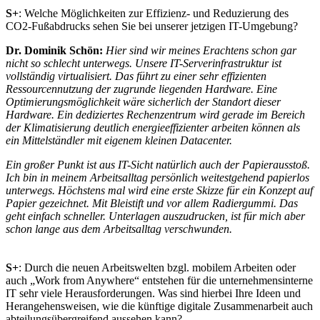
S+
: Welche Möglichkeiten zur Effizienz- und Reduzierung des
CO2-Fußabdrucks sehen Sie bei unserer jetzigen IT-Umgebung?
Dr. Dominik Schön:
Hier sind wir meines Erachtens schon gar
nicht so schlecht unterwegs. Unsere IT-Serverinfrastruktur ist
vollständig virtualisiert. Das führt zu einer sehr effizienten
Ressourcennutzung der zugrunde liegenden Hardware. Eine
Optimierungsmöglichkeit wäre sicherlich der Standort dieser
Hardware. Ein dediziertes Rechenzentrum wird gerade im Bereich
der Klimatisierung deutlich energieeffizienter arbeiten können als
ein Mittelständler mit eigenem kleinen Datacenter.
Ein großer Punkt ist aus IT-Sicht natürlich auch der Papierausstoß.
Ich bin in meinem Arbeitsalltag persönlich weitestgehend papierlos
unterwegs. Höchstens mal wird eine erste Skizze für ein Konzept auf
Papier gezeichnet. Mit Bleistift und vor allem Radiergummi. Das
geht einfach schneller. Unterlagen auszudrucken, ist für mich aber
schon lange aus dem Arbeitsalltag verschwunden.
S+
: Durch die neuen Arbeitswelten bzgl. mobilem Arbeiten oder
auch „Work from Anywhere“ entstehen für die unternehmensinterne
IT sehr viele Herausforderungen. Was sind hierbei Ihre Ideen und
Herangehensweisen, wie die künftige digitale Zusammenarbeit auch
abteilungsübergreifend aussehen kann?