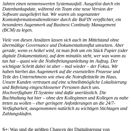
Jahren einen nennenswerten Systemausfall. Ausgelöst durch ein
Datenbankupdate, während ein Team eine neue Version der
Software ausgeliefert hat. Wir waren als sogenannter
Kontoinformationsdienstleister durch die BaFIN verpflichtet, ein
besonderes Augenmerk auf Business Continuity Management
(BCM) zu legen.
Viele von diesen Ansätzen lassen sich auch im Mittelstand ohne
übermäßige Governance und Dokumentationsflut umsetzen. Aber
gerade, wenn es heikel wird, ist man froh um ein Stück Papier (oder
digitale Dokumentation), auf dem minutiös steht, wer was wann zu
tun hat – quasi wie die Notbefreiungsanleitung im Aufzug. Der
wichtigste Schritt dabei ist aber – mal wieder – der Fokus. Wir
haben hierbei das Augenmerk auf die essenziellen Prozesse und
Teile des Unternehmens wie etwa die Notrufleitstelle im Haus.
Unsere Kunden vertrauen auf eine schnellstmögliche Lokalisierung
und Befreiung eingeschlossener Personen durch uns.
Hochverfügbare IT-Systeme sind dafür unerlässlich. Die
Buchhaltung hat hier – ohne den Kolleginnen und Kollegen zu nahe
treten zu wollen – eher geringere Anforderungen an die 24/7-
Verfügbarkeit, ausgenommen natürlich zu wichtigen Stichtagen und
Zahlungsläufen.
S+
: Was sind die größten Chancen der Digitalisierung von