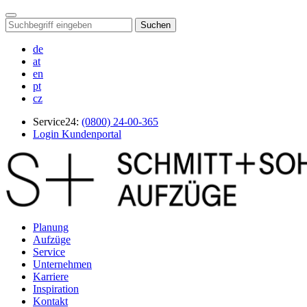
Suchen
de
at
en
pt
cz
Service24:
(0800) 24-00-365
Login Kundenportal
Planung
Aufzüge
Service
Unternehmen
Karriere
Inspiration
Kontakt