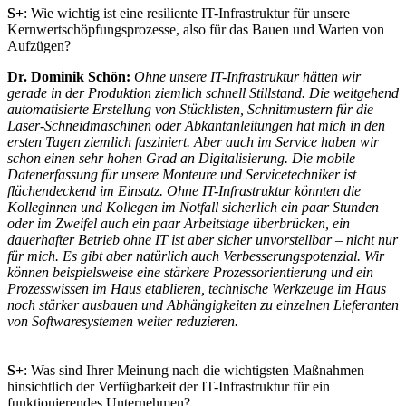
S+
: Wie wichtig ist eine resiliente IT-Infrastruktur für unsere
Kernwertschöpfungsprozesse, also für das Bauen und Warten von
Aufzügen?
Dr. Dominik Schön:
Ohne unsere IT-Infrastruktur hätten wir
gerade in der Produktion ziemlich schnell Stillstand. Die weitgehend
automatisierte Erstellung von Stücklisten, Schnittmustern für die
Laser-Schneidmaschinen oder Abkantanleitungen hat mich in den
ersten Tagen ziemlich fasziniert. Aber auch im Service haben wir
schon einen sehr hohen Grad an Digitalisierung. Die mobile
Datenerfassung für unsere Monteure und Servicetechniker ist
flächendeckend im Einsatz. Ohne IT-Infrastruktur könnten die
Kolleginnen und Kollegen im Notfall sicherlich ein paar Stunden
oder im Zweifel auch ein paar Arbeitstage überbrücken, ein
dauerhafter Betrieb ohne IT ist aber sicher unvorstellbar – nicht nur
für mich. Es gibt aber natürlich auch Verbesserungspotenzial. Wir
können beispielsweise eine stärkere Prozessorientierung und ein
Prozesswissen im Haus etablieren, technische Werkzeuge im Haus
noch stärker ausbauen und Abhängigkeiten zu einzelnen Lieferanten
von Softwaresystemen weiter reduzieren.
S+
: Was sind Ihrer Meinung nach die wichtigsten Maßnahmen
hinsichtlich der Verfügbarkeit der IT-Infrastruktur für ein
funktionierendes Unternehmen?