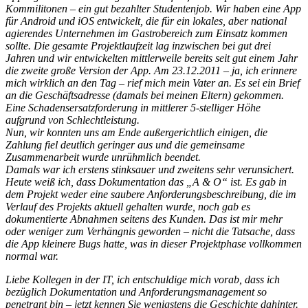
Kommilitonen – ein gut bezahlter Studentenjob. Wir haben eine App
für Android und iOS entwickelt, die für ein lokales, aber national
agierendes Unternehmen im Gastrobereich zum Einsatz kommen
sollte. Die gesamte Projektlaufzeit lag inzwischen bei gut drei
Jahren und wir entwickelten mittlerweile bereits seit gut einem Jahr
die zweite große Version der App. Am 23.12.2011 – ja, ich erinnere
mich wirklich an den Tag – rief mich mein Vater an. Es sei ein Brief
an die Geschäftsadresse (damals bei meinen Eltern) gekommen.
Eine Schadensersatzforderung in mittlerer 5-stelliger Höhe
aufgrund von Schlechtleistung.
Nun, wir konnten uns am Ende außergerichtlich einigen, die
Zahlung fiel deutlich geringer aus und die gemeinsame
Zusammenarbeit wurde unrühmlich beendet.
Damals war ich erstens stinksauer und zweitens sehr verunsichert.
Heute weiß ich, dass Dokumentation das „A & O“ ist. Es gab in
dem Projekt weder eine saubere Anforderungsbeschreibung, die im
Verlauf des Projekts aktuell gehalten wurde, noch gab es
dokumentierte Abnahmen seitens des Kunden. Das ist mir mehr
oder weniger zum Verhängnis geworden – nicht die Tatsache, dass
die App kleinere Bugs hatte, was in dieser Projektphase vollkommen
normal war.
Liebe Kollegen in der IT, ich entschuldige mich vorab, dass ich
bezüglich Dokumentation und Anforderungsmanagement so
penetrant bin – jetzt kennen Sie wenigstens die Geschichte dahinter.