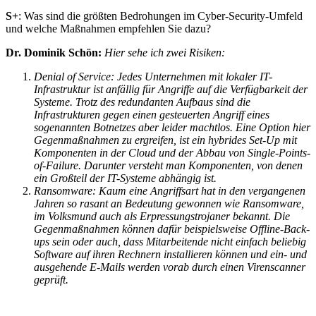
S+
: Was sind die größten Bedrohungen im Cyber-Security-Umfeld
und welche Maßnahmen empfehlen Sie dazu?
Dr. Dominik Schön:
Hier sehe ich zwei Risiken:
Denial of Service: Jedes Unternehmen mit lokaler IT-
Infrastruktur ist anfällig für Angriffe auf die Verfügbarkeit der
Systeme. Trotz des redundanten Aufbaus sind die
Infrastrukturen gegen einen gesteuerten Angriff eines
sogenannten Botnetzes aber leider machtlos. Eine Option hier
Gegenmaßnahmen zu ergreifen, ist ein hybrides Set-Up mit
Komponenten in der Cloud und der Abbau von Single-Points-
of-Failure. Darunter versteht man Komponenten, von denen
ein Großteil der IT-Systeme abhängig ist.
Ransomware: Kaum eine Angriffsart hat in den vergangenen
Jahren so rasant an Bedeutung gewonnen wie Ransomware,
im Volksmund auch als Erpressungstrojaner bekannt. Die
Gegenmaßnahmen können dafür beispielsweise Offline-Back-
ups sein oder auch, dass Mitarbeitende nicht einfach beliebig
Software auf ihren Rechnern installieren können und ein- und
ausgehende E-Mails werden vorab durch einen Virenscanner
geprüft.