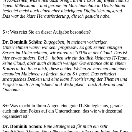
in Konzernen, was einen dazu bringt, mehr Fokus auf Effektivität zu
legen. Mittelstand – und gerade im Maschinenbau in Deutschland –
bedeutet meist auch einen eher niedrigeren Digitalisierungsgrad.
Das war die klare Herausforderung, die ich gesucht habe.
S+
: Was reizt Sie an dieser Aufgabe besonders?
Dr. Dominik Schön:
Zugegeben, in meinem vorherigen
Unternehmen waren wir sehr progressiv. Es gab keinen einzigen
Server im Unternehmen, wir waren zu 100 % in der Cloud. Das ist
hier etwas anders. Bei S+ haben wir ein deutlich kleineres IT-Team,
keine Cloud, aber auch deutlich weniger Governance als in einem
Konzern. Ich freue mich, diese beiden Welten zu vereinen und einen
gesunden Mittelweg zu finden, der zu S+ passt. Das erfordert
strategisches Denken und eine klare Priorisierung der Themen und
Projekte nach Dringlichkeit und Wichtigkeit – nach Aufwand und
Outcome.
S+
: Was macht in Ihren Augen eine gute IT-Strategie aus, gerade
auch mit dem Fokus auf ein Unternehmen, das wie wir dezentral
organisiert ist?
Dr. Dominik Schön:
Eine Strategie ist für mich ein sehr
langfristiges Thema. Sie sollte verhindern, alle paar Jahre den Kurs