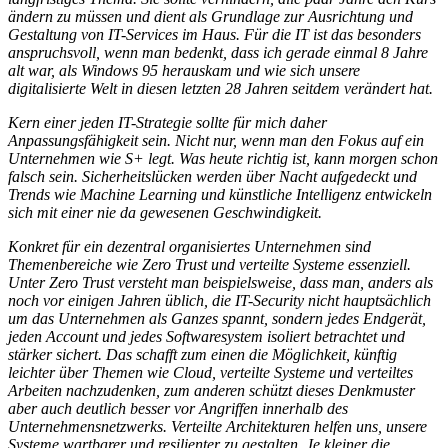
ändern zu müssen und dient als Grundlage zur Ausrichtung und
Gestaltung von IT-Services im Haus. Für die IT ist das besonders
anspruchsvoll, wenn man bedenkt, dass ich gerade einmal 8 Jahre
alt war, als Windows 95 herauskam und wie sich unsere
digitalisierte Welt in diesen letzten 28 Jahren seitdem verändert hat.
Kern einer jeden IT-Strategie sollte für mich daher
Anpassungsfähigkeit sein. Nicht nur, wenn man den Fokus auf ein
Unternehmen wie S+ legt. Was heute richtig ist, kann morgen schon
falsch sein. Sicherheitslücken werden über Nacht aufgedeckt und
Trends wie Machine Learning und künstliche Intelligenz entwickeln
sich mit einer nie da gewesenen Geschwindigkeit.
Konkret für ein dezentral organisiertes Unternehmen sind
Themenbereiche wie Zero Trust und verteilte Systeme essenziell.
Unter Zero Trust versteht man beispielsweise, dass man, anders als
noch vor einigen Jahren üblich, die IT-Security nicht hauptsächlich
um das Unternehmen als Ganzes spannt, sondern jedes Endgerät,
jeden Account und jedes Softwaresystem isoliert betrachtet und
stärker sichert. Das schafft zum einen die Möglichkeit, künftig
leichter über Themen wie Cloud, verteilte Systeme und verteiltes
Arbeiten nachzudenken, zum anderen schützt dieses Denkmuster
aber auch deutlich besser vor Angriffen innerhalb des
Unternehmensnetzwerks. Verteilte Architekturen helfen uns, unsere
Systeme wartbarer und resilienter zu gestalten. Je kleiner die