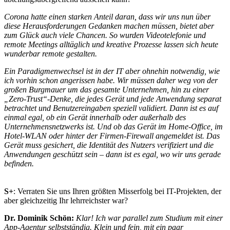
Corona hatte einen starken Anteil daran, dass wir uns nun über
diese Herausforderungen Gedanken machen müssen, bietet aber
zum Glück auch viele Chancen. So wurden Videotelefonie und
remote Meetings alltäglich und kreative Prozesse lassen sich heute
wunderbar remote gestalten.
Ein Paradigmenwechsel ist in der IT aber ohnehin notwendig, wie
ich vorhin schon angerissen habe. Wir müssen daher weg von der
großen Burgmauer um das gesamte Unternehmen, hin zu einer
„Zero-Trust“-Denke, die jedes Gerät und jede Anwendung separat
betrachtet und Benutzereingaben speziell validiert. Dann ist es auf
einmal egal, ob ein Gerät innerhalb oder außerhalb des
Unternehmensnetzwerks ist. Und ob das Gerät im Home-Office, im
Hotel-WLAN oder hinter der Firmen-Firewall angemeldet ist. Das
Gerät muss gesichert, die Identität des Nutzers verifiziert und die
Anwendungen geschützt sein – dann ist es egal, wo wir uns gerade
befinden.
S+
: Verraten Sie uns Ihren größten Misserfolg bei IT-Projekten, der
aber gleichzeitig Ihr lehrreichster war?
Dr. Dominik Schön:
Klar! Ich war parallel zum Studium mit einer
App-Agentur selbstständig. Klein und fein, mit ein paar