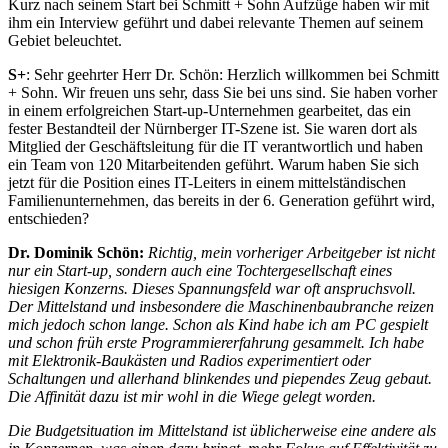
Kurz nach seinem Start bei Schmitt + Sohn Aufzüge haben wir mit
ihm ein Interview geführt und dabei relevante Themen auf seinem
Gebiet beleuchtet.
S+
: Sehr geehrter Herr Dr. Schön: Herzlich willkommen bei Schmitt
+ Sohn. Wir freuen uns sehr, dass Sie bei uns sind. Sie haben vorher
in einem erfolgreichen Start-up-Unternehmen gearbeitet, das ein
fester Bestandteil der Nürnberger IT-Szene ist. Sie waren dort als
Mitglied der Geschäftsleitung für die IT verantwortlich und haben
ein Team von 120 Mitarbeitenden geführt. Warum haben Sie sich
jetzt für die Position eines IT-Leiters in einem mittelständischen
Familienunternehmen, das bereits in der 6. Generation geführt wird,
entschieden?
Dr. Dominik Schön:
Richtig, mein vorheriger Arbeitgeber ist nicht
nur ein Start-up, sondern auch eine Tochtergesellschaft eines
hiesigen Konzerns. Dieses Spannungsfeld war oft anspruchsvoll.
Der Mittelstand und insbesondere die Maschinenbaubranche reizen
mich jedoch schon lange. Schon als Kind habe ich am PC gespielt
und schon früh erste Programmiererfahrung gesammelt. Ich habe
mit Elektronik-Baukästen und Radios experimentiert oder
Schaltungen und allerhand blinkendes und piependes Zeug gebaut.
Die Affinität dazu ist mir wohl in die Wiege gelegt worden.
Die Budgetsituation im Mittelstand ist üblicherweise eine andere als