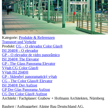
Kategorie:
Produkte & Referenzen
Transport und Verkehr
Produkt:
CG – O elevador Color Glas®
ISI 2040® - O elevador
GP – O elevador de vidro panorâmico
ISI 2040® The Elevator
GP - The Glass Panorama Elevator
Výtah CG Color Glas®
Výtah ISI 2040®
GP - Skleněný panoramatický výtah
CG - The Color Glass® Elevator
ISI 2040® Der Aufzug
GP Der Glas Panorama Aufzug
CG Der Color Glas® Aufzug
Architekt / Fachplaner:
Grabow + Hofmann Architekten, Nürnberg
Bauherr / Auftraggeber: Alpine Bau Deutschland AG,