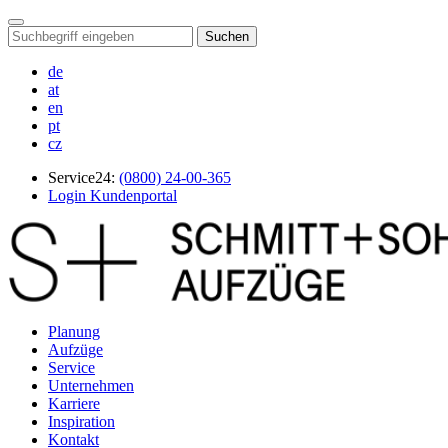
Suchen
de
at
en
pt
cz
Service24:
(0800) 24-00-365
Login Kundenportal
Planung
Aufzüge
Service
Unternehmen
Karriere
Inspiration
Kontakt