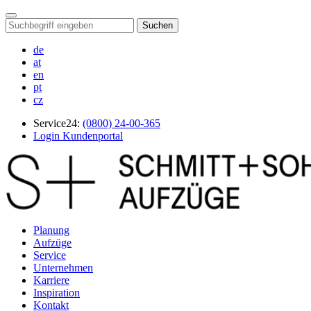
Suchen
de
at
en
pt
cz
Service24:
(0800) 24-00-365
Login Kundenportal
Planung
Aufzüge
Service
Unternehmen
Karriere
Inspiration
Kontakt