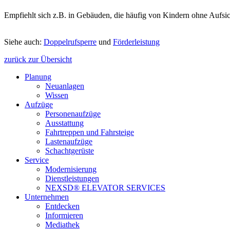
Empfiehlt sich z.B. in Gebäuden, die häufig von Kindern ohne Aufsi
Siehe auch:
Doppelrufsperre
und
Förderleistung
zurück zur Übersicht
Planung
Neuanlagen
Wissen
Aufzüge
Personenaufzüge
Ausstattung
Fahrtreppen und Fahrsteige
Lastenaufzüge
Schachtgerüste
Service
Modernisierung
Dienstleistungen
NEXSD® ELEVATOR SERVICES
Unternehmen
Entdecken
Informieren
Mediathek