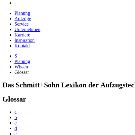
Planung
Aufzüge
Service
Unternehmen
Karriere
Inspiration
Kontakt
S
Planung
Wissen
Glossar
Das Schmitt+Sohn Lexikon der Aufzugstec
Glossar
a
b
c
d
e