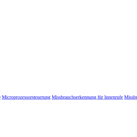
e
Microprozessorsteuerung
Missbrauchserkennung für Innenrufe
Missbr