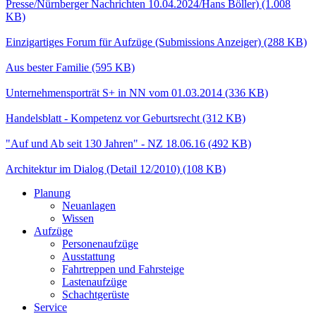
Presse/Nürnberger Nachrichten 10.04.2024/Hans Böller)
(1.008
KB)
Einzigartiges Forum für Aufzüge (Submissions Anzeiger)
(288 KB)
Aus bester Familie
(595 KB)
Unternehmensporträt S+ in NN vom 01.03.2014
(336 KB)
Handelsblatt - Kompetenz vor Geburtsrecht
(312 KB)
"Auf und Ab seit 130 Jahren" - NZ 18.06.16
(492 KB)
Architektur im Dialog (Detail 12/2010)
(108 KB)
Planung
Neuanlagen
Wissen
Aufzüge
Personenaufzüge
Ausstattung
Fahrtreppen und Fahrsteige
Lastenaufzüge
Schachtgerüste
Service